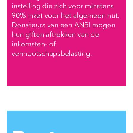
instelling die zich voor minstens
90% inzet voor het algemeen nut.
Donateurs van een ANBI mogen
hun giften aftrekken van de
inkomsten- of
vennootschapsbelasting.