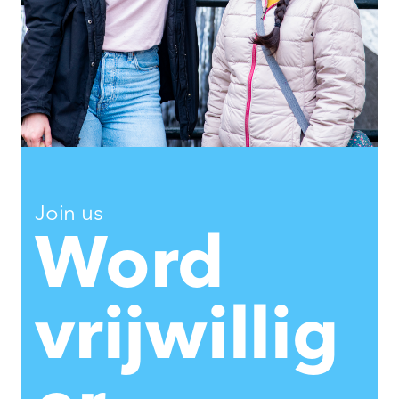
Join us
Word
vrijwillig