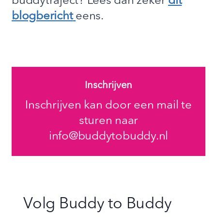
buddytraject? Lees dan zeker
dit
blogbericht
eens.
Inschrijven
Inschrijven kan door een mail te
sturen naar
info@buddytobuddy.nl
Volg Buddy to Buddy