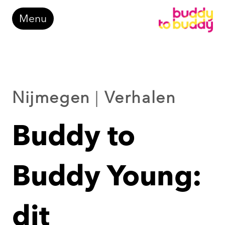
Doorgaan
Menu
naar
inhoud
Nijmegen
|
Verhalen
Buddy to
Buddy Young:
dit