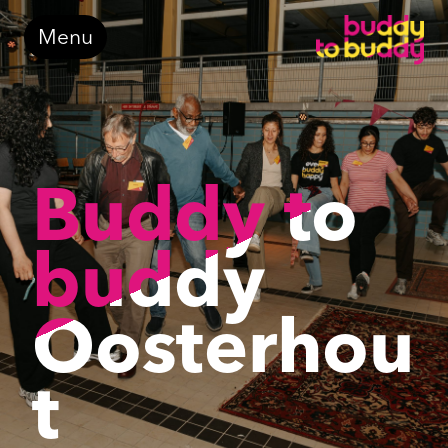
Doorgaan
Menu
naar
inhoud
Buddy to
buddy
Oosterhou
t