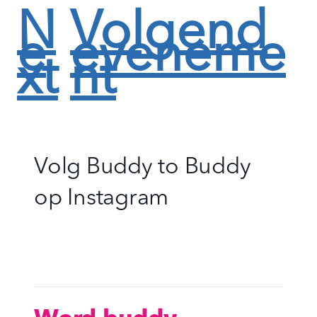
N
Volgend
e
eveneme
xt
nt
Volg Buddy to Buddy
op
Instagram