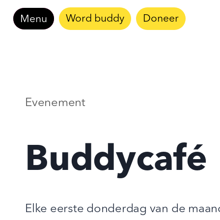
Doorgaan
Word buddy
Doneer
Menu
naar
inhoud
Evenement
Buddycafé
Elke eerste donderdag van de maand