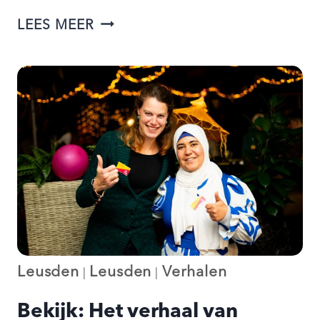
SHADIMAN
LEES MEER
EN
ANNEKE:
GEWONE
UITSTAPJES
DICHT
BIJ
HUIS,
EEN
BIJZONDER
VERRIJKEND
Leusden
Leusden
Verhalen
|
|
CONTACT
Bekijk: Het verhaal van