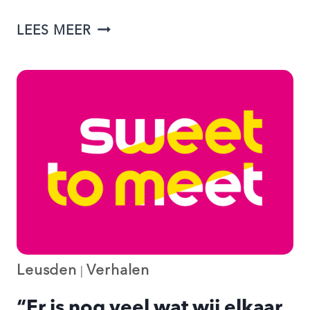
BEKIJK:
LEES MEER
VIDEO
EINDFEEST
RONDE
1
Leusden
Verhalen
|
“Er is nog veel wat wij elkaar