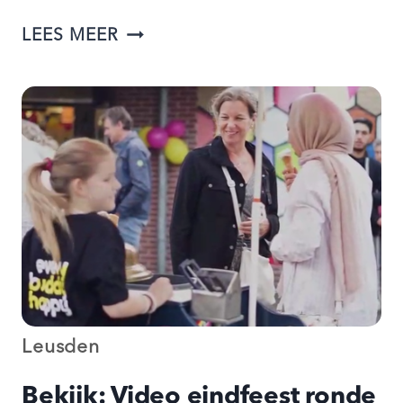
BEKIJK:
LEES MEER
HET
VERHAAL
VAN
OMNIA
EN
CORINE
Leusden
Bekijk: Video eindfeest ronde