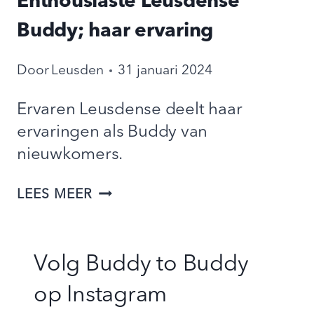
Enthousiaste Leusdense
Buddy; haar ervaring
Door
Leusden
31 januari 2024
Ervaren Leusdense deelt haar
ervaringen als Buddy van
nieuwkomers.
ENTHOUSIASTE
LEES MEER
LEUSDENSE
BUDDY;
Volg Buddy to Buddy
HAAR
ERVARING
op
Instagram