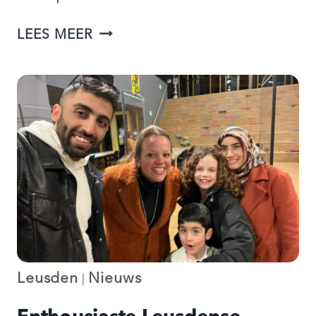
“ER
LEES MEER
IS
NOG
VEEL
WAT
WIJ
ELKAAR
TE
BIEDEN
HEBBEN”
Leusden
Nieuws
|