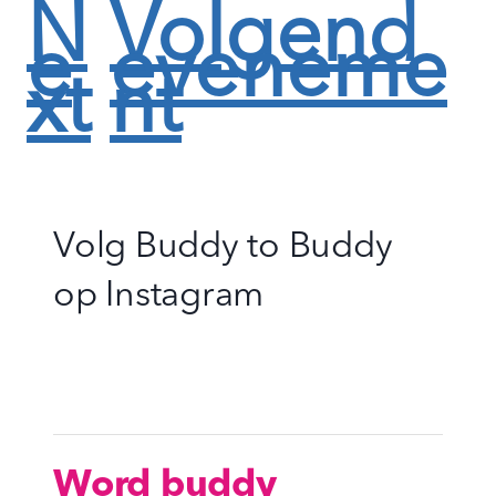
N
Volgend
e
eveneme
xt
nt
Volg Buddy to Buddy
op
Instagram
Word buddy