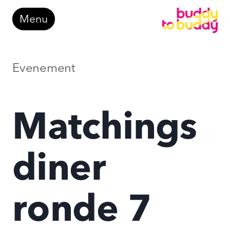
Doorgaan
Menu
naar
inhoud
Evenement
Matchings
diner
ronde 7