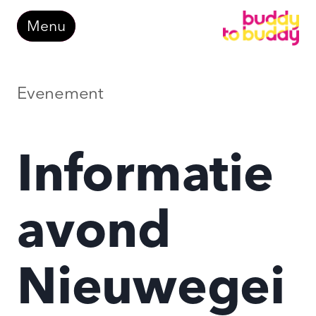
Doorgaan
Menu
naar
inhoud
Evenement
Informatie
avond
Nieuwegei