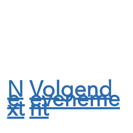
N
Volgend
e
eveneme
xt
nt