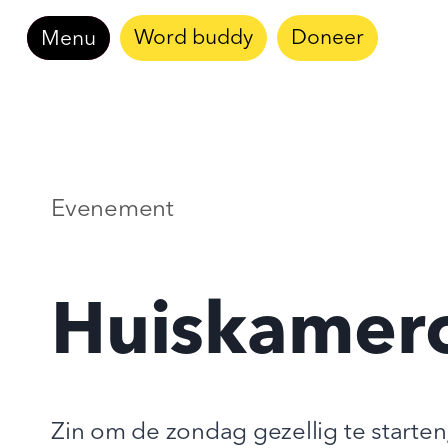
Doorgaan
Word buddy
Doneer
Menu
naar
inhoud
Evenement
Huiskamer
Zin om de zondag gezellig te starten