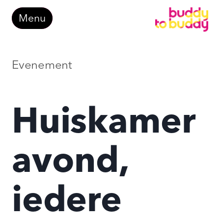
Doorgaan
Menu
naar
inhoud
Evenement
Huiskamer
avond,
iedere