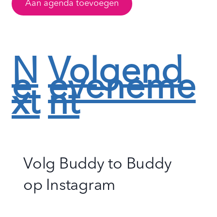
Aan agenda toevoegen
N
Volgend
e
eveneme
xt
nt
Volg Buddy to Buddy
op
Instagram