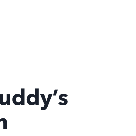
buddy’s
n