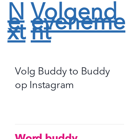
N
Volgend
e
eveneme
xt
nt
Volg Buddy to Buddy
op
Instagram
Word buddy