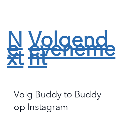
N
Volgend
e
eveneme
xt
nt
Volg Buddy to Buddy
op
Instagram