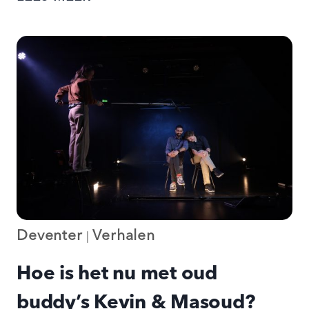
TO
BUDDY
NU
OOK
IN
BUNNIK!
Deventer
Verhalen
|
Hoe is het nu met oud
buddy’s Kevin & Masoud?