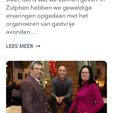
Zutphen hebben we geweldige
ervaringen opgedaan met het
organiseren van gastvrije
avonden….
EAT
LEES MEER
&
MEET
KERSTAVOND
2025