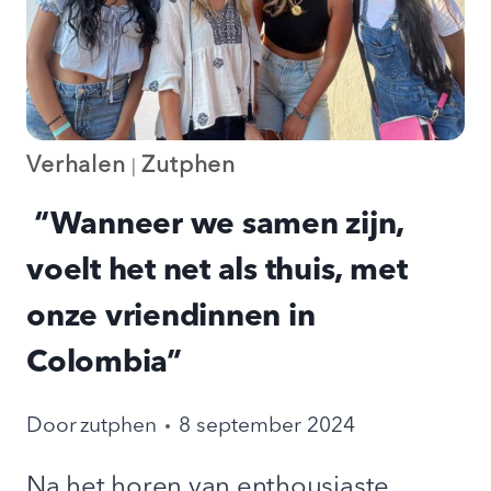
MEZELF
KON
ZIJN”
Verhalen
Zutphen
|
“Wanneer we samen zijn,
voelt het net als thuis, met
onze vriendinnen in
Colombia”
Door
zutphen
8 september 2024
Na het horen van enthousiaste