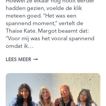
Hoewel ze elkaar nog nooit eerder
hadden gezien, voelde de klik
meteen goed. “Het was een
spannend moment,” vertelt de
Thaise Kate. Margot beaamt dat:
“Voor mij was het vooral spannend
omdat ik…
“IK
LEES MEER
HOOPTE
OP
IEMAND
WAARBIJ
IK
GEWOON