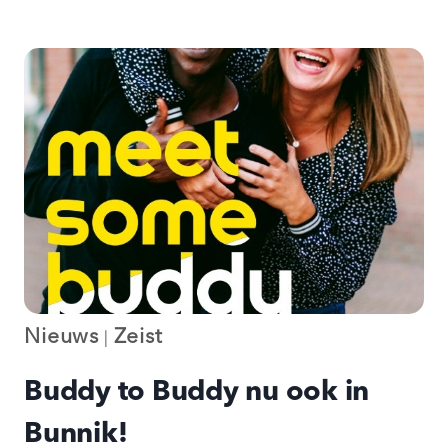
UIT
DE
STENTOR:
EAT
&
MEET
Nieuws
Zeist
|
Buddy to Buddy nu ook in
Bunnik!