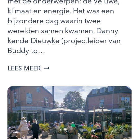
met de onderwerpen: de Veluwe,
klimaat en energie. Het was een
bijzondere dag waarin twee
werelden samen kwamen. Danny
kende Dieuwke (projectleider van
Buddy to…
EEN
LEES MEER
DAG
MEE
OP
PAD
MET
BUDDY
DANNY