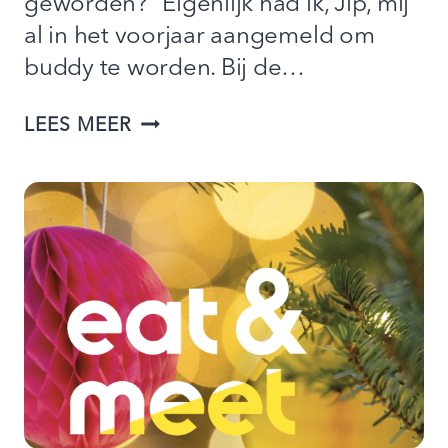
geworden? “Eigenlijk had ik, Jip, mij
al in het voorjaar aangemeld om
buddy te worden. Bij de…
“OOK
LEES MEER
IN
NEDERLAND
KAN
JE
WERELDSE
ONTMOETINGEN
HEBBEN”