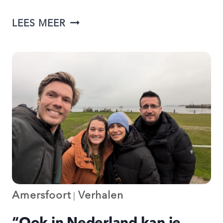
EEN
LEES MEER
NIEUW
GEZIN:
HET
BIJZONDERE
VERHAAL
VAN
JENNIE,
RENÉ
EN
CAS
Amersfoort
Verhalen
|