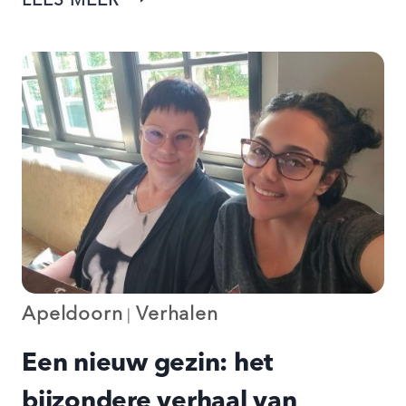
LEES MEER
IS
HET
NU
MET
OUD
BUDDY’S
KEVIN
&
MASOUD?
Apeldoorn
Verhalen
|
Een nieuw gezin: het
bijzondere verhaal van