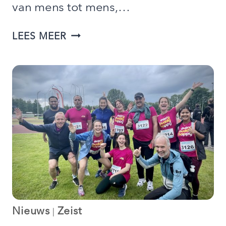
van mens tot mens,…
NIEUW
LEES MEER
IN
LOCHEM:
BUDDY
TO
BUDDY
Nieuws
Zeist
|