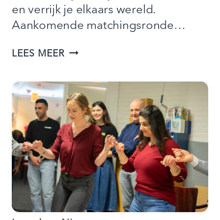
en verrijk je elkaars wereld.
Aankomende matchingsronde…
BUDDY
LEES MEER
TO
BUDDY
ZOEKT
SPORTERS
MET
EEN
GROOT
HART