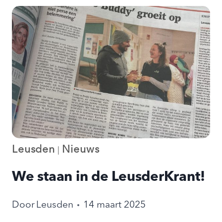
MENSEN
TE
PRATEN,
LEREN
WE
ELKAAR
KENNEN’
Leusden
Nieuws
|
We staan in de LeusderKrant!
Door
Leusden
14 maart 2025