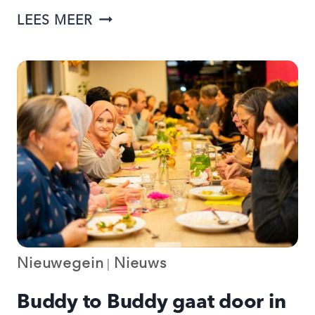
BELAL
LEES MEER
BOUWDE
MET
BUDDY
TO
BUDDY
EEN
BESTAAN
OP
IN
AMERSFOORT
Nieuwegein
Nieuws
|
Buddy to Buddy gaat door in