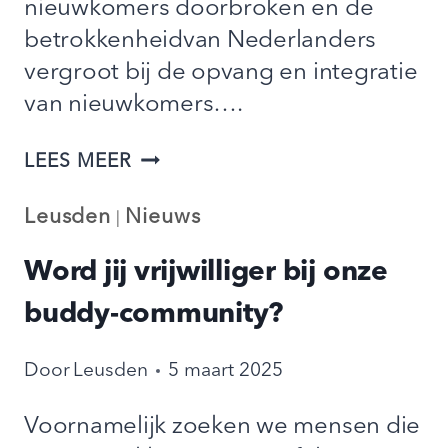
nieuwkomers doorbroken en de
betrokkenheidvan Nederlanders
vergroot bij de opvang en integratie
van nieuwkomers….
BUDDY
LEES MEER
TO
Leusden
Nieuws
|
BUDDY
GAAT
Word jij vrijwilliger bij onze
DOOR
buddy-community?
IN
NIEUWEGEIN!
Door
Leusden
5 maart 2025
Voornamelijk zoeken we mensen die