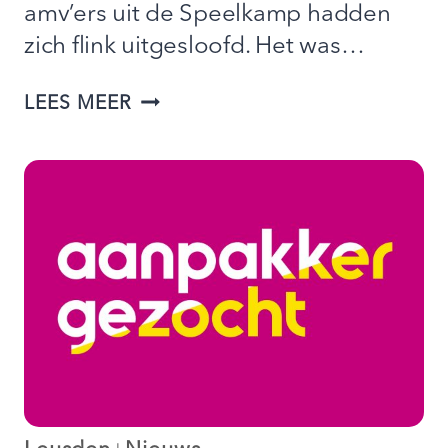
amv’ers uit de Speelkamp hadden
zich flink uitgesloofd. Het was…
TERUGBLIK
LEES MEER
OP
ONS
EINDFEEST