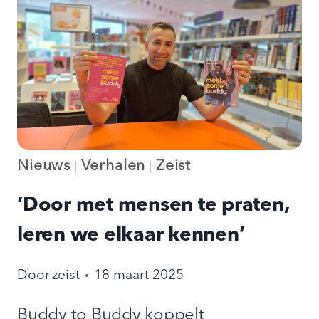
OMNIA
EN
CORINE
Nieuws
Verhalen
Zeist
|
|
‘Door met mensen te praten,
leren we elkaar kennen’
Door
zeist
18 maart 2025
Buddy to Buddy koppelt