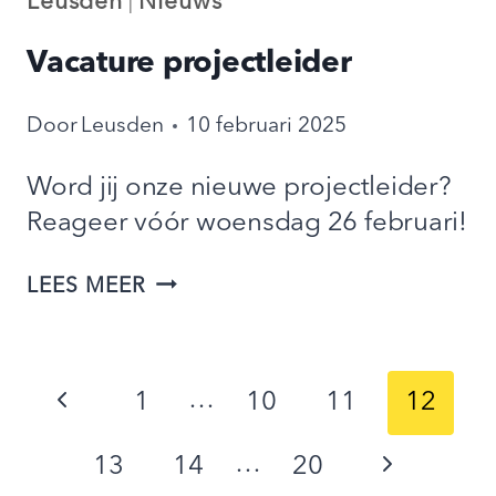
Leusden
Nieuws
|
Vacature projectleider
Door
Leusden
10 februari 2025
Word jij onze nieuwe projectleider?
Reageer vóór woensdag 26 februari!
VACATURE
LEES MEER
PROJECTLEIDER
Paginanavigatie
…
Vorige
1
10
11
12
pagina
…
Volgende
13
14
20