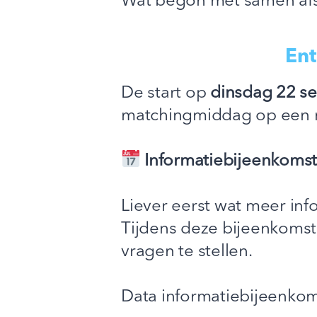
Wat begon met samen afsp
En
De start op
dinsdag 22 s
matchingmiddag op een m
Informatiebijeenkoms
Liever eerst wat meer in
Tijdens deze bijeenkomst
vragen te stellen.
Data informatiebijeenko