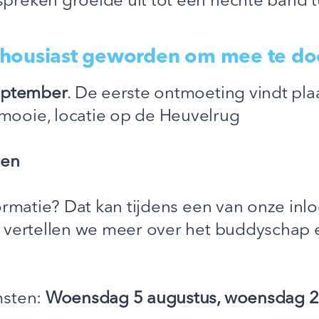
reken groeide uit tot een hechte band t
thousiast geworden om mee te do
eptember
. De eerste ontmoeting vindt plaa
ooie, locatie op de Heuvelrug
ten
formatie? Dat kan tijdens een van onze i
 vertellen we meer over het buddyschap en
msten:
Woensdag 5 augustus, woensdag 2