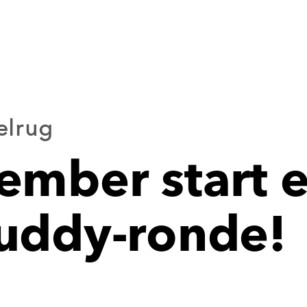
elrug
ember start 
uddy-ronde!