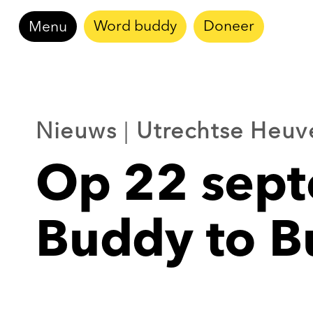
Doorgaan
Word buddy
Doneer
Menu
naar
inhoud
Nieuws
|
Utrechtse Heuv
Op 22 sept
Buddy to B