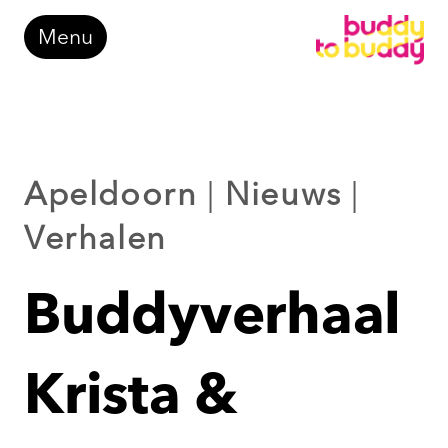
Doorgaan
Menu
naar
inhoud
Apeldoorn
|
Nieuws
|
Verhalen
Buddyverhaal
Krista &