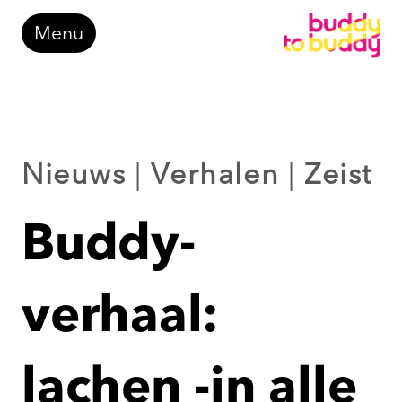
Doorgaan
Menu
naar
inhoud
Nieuws
|
Verhalen
|
Zeist
Buddy-
verhaal:
lachen -in alle