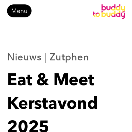
Doorgaan
Menu
naar
inhoud
Nieuws
|
Zutphen
Eat & Meet
Kerstavond
2025