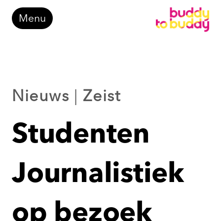
Doorgaan
Menu
naar
inhoud
Nieuws
|
Zeist
Studenten
Journalistiek
op bezoek