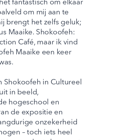
het fantastisch om elkaar
balveld om mij aan te
j brengt het zelfs geluk;
dus Maaike. Shokoofeh:
ion Café, maar ik vind
oofeh Maaike een keer
was.
 Shokoofeh in Cultureel
it in beeld,
 de hogeschool en
van de expositie en
angdurige onzekerheid
ogen – toch iets heel