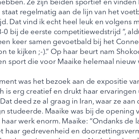
bben. Ze zijn beiden sportief en vinden 
staat regelmatig aan de lijn van het voet
. Dat vind ik echt heel leuk en volgens mi
 bij de eerste competitiewedstrijd ”, al
n keer samen gevoetbald bij het Connect
n te kijken ;-).” Op haar beurt nam Shok
n sport die voor Maaike helemaal nieuw 
ent was het bezoek aan de expositie van
is erg creatief en drukt haar ervaringen u
Dat deed ze al graag in Iran, waar ze aan
gn studeerde. Maaike was bij de opening 
haar werk enorm. Maaike: “Ondanks de l
t haar gedrevenheid en doorzettingsverm