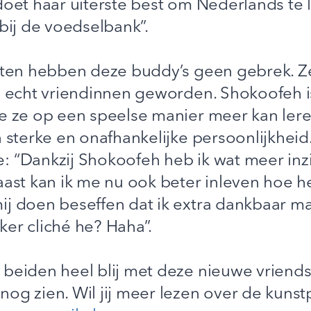
doet haar uiterste best om Nederlands te 
 bij de voedselbank”.
eiten hebben deze buddy’s geen gebrek. Z
 echt vriendinnen geworden. Shokoofeh is h
ee ze op een speelse manier meer kan le
 sterke en onafhankelijke persoonlijkheid.
: “Dankzij Shokoofeh heb ik wat meer inzi
ast kan ik me nu ook beter inleven hoe het
j doen beseffen dat ik extra dankbaar mag
er cliché he? Haha”.
beiden heel blij met deze nieuwe vriends
nog zien. Wil jij meer lezen over de kuns