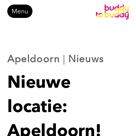
Doorgaan
Menu
naar
inhoud
Apeldoorn
|
Nieuws
Nieuwe
locatie:
Apeldoorn!