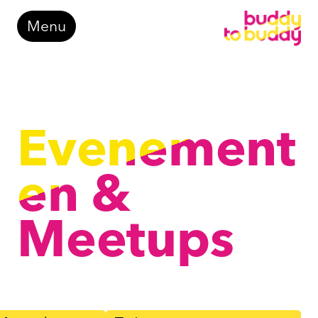
Doorgaan
Menu
naar
inhoud
Evenement
en &
Meetups