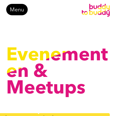
Doorgaan
Menu
naar
inhoud
Evenement
en &
Meetups